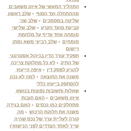
בפועל
התהליך המעשי של איזון משאבים 
מההתחלה ועד הסוף
  - 
שלב ראשון 
שליטה במסמכים
  - 
שלב שני 
קביעת מועד הקרע
  - 
שלב שלישי 
מומחה אחד עדיף על מלחמת 
מומחים
  - 
שלב רביעי משא ומתן 
ויישום
תפקיד עורך הדין בניהול אסטרטגי 
של התיק
  - 
לא כל מחלוקת צריכה 
להגיע לפסק דין
  - 
איפה הייעוץ 
משנה את התוצאה
  - 
למה לא נכון 
להסתפק בייעוץ כללי
שאלות ותשובות נפוצות בנושא 
איזון משאבים
  - 
האם חובות 
מתחלקים כמו נכסים
  - 
האם בגידה 
משנה את חלוקת הרכוש
  - 
מה 
קורה לעליית ערך של נכס שהיה 
שייך לאחד הצדדים לפני הנישואין