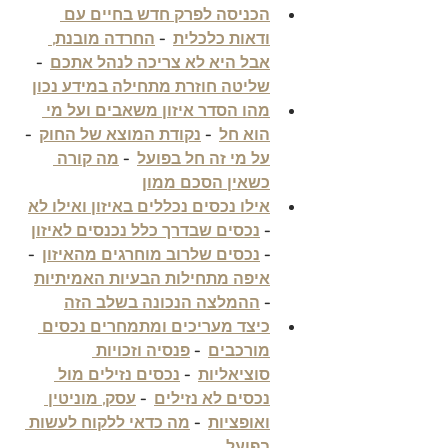
הכניסה לפרק חדש בחיים עם 
ודאות כלכלית
  - 
החרדה מובנת, 
אבל היא לא צריכה לנהל אתכם
  - 
שליטה חוזרת מתחילה במידע נכון
מהו הסדר איזון משאבים ועל מי 
הוא חל
  - 
נקודת המוצא של החוק
  - 
על מי זה חל בפועל
  - 
מה קורה 
כשאין הסכם ממון
אילו נכסים נכללים באיזון ואילו לא
- 
נכסים שבדרך כלל נכנסים לאיזון
- 
נכסים שלרוב מוחרגים מהאיזון
  - 
איפה מתחילות הבעיות האמיתיות
- 
ההמלצה הנכונה בשלב הזה
כיצד מעריכים ומתמחרים נכסים 
מורכבים
  - 
פנסיה וזכויות 
סוציאליות
  - 
נכסים נזילים מול 
נכסים לא נזילים
  - 
עסק, מוניטין 
ואופציות
  - 
מה כדאי ללקוח לעשות 