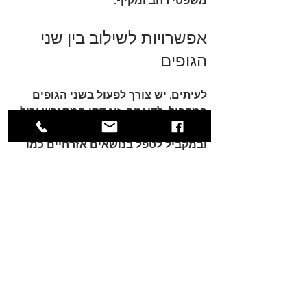
משפטי רחב ומקיף.
אפשרויות לשילוב בין שני 
הגופים
לעיתים, יש צורך לפעול בשני הגופים 
במקביל. לדוגמה, זוג דתי המתגרש יכול 
להגיש בקשה לגט בבית הדין הרבני, 
ובמקביל לטפל בנושאים אזרחיים כמו 
משמורת וחלוקת רכוש בבית המשפט 
לענייני משפחה. חשוב להבין את 
ההבדלים ולהתייעץ עם עורך דין 
המתמחה בתחום כדי לנהל את ההליך 
בצורה היעילה ביותר.
טיפים לבחירה נכונה
הבנת סוג הבעיה
 – האם הבעיה 