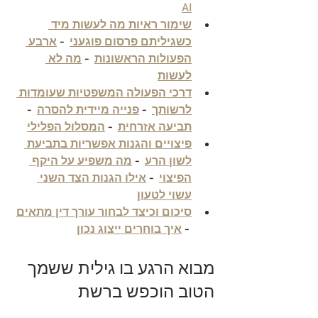
AI
שימור ראיות מה לעשות מיד 
כשגיליתם פרסום פוגעני
  - 
ארבע 
הפעולות הראשונות
  - 
מה לא 
לעשות
דרכי הפעולה המשפטיות שעומדות 
לרשותך
  - 
פנייה מיידית להסרה
  - 
תביעה אזרחית
  - 
המסלול הפלילי
פיצויים והגנות אפשריות בתביעת 
לשון הרע
  - 
מה משפיע על היקף 
הפיצוי
  - 
אילו הגנות הצד השני 
עשוי לטעון
סיכום וכיצד לבחור עורך דין מתאים
 - 
איך בוחרים ייצוג נכון
מבוא הרגע בו גילית ששמך 
הטוב הוכפש ברשת