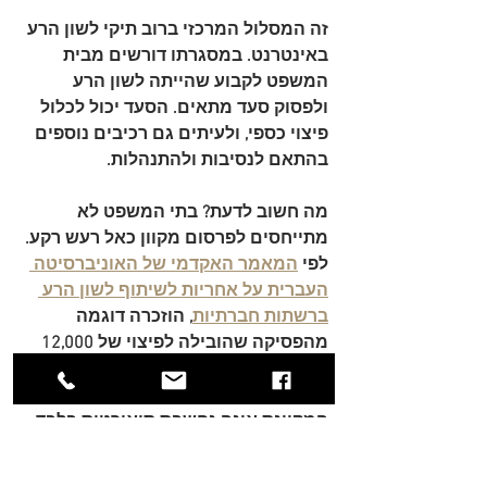
זה המסלול המרכזי ברוב תיקי לשון הרע 
באינטרנט. במסגרתו דורשים מבית 
המשפט לקבוע שהייתה לשון הרע 
ולפסוק סעד מתאים. הסעד יכול לכלול 
פיצוי כספי, ולעיתים גם רכיבים נוספים 
בהתאם לנסיבות ולהתנהלות.
מה חשוב לדעת? בתי המשפט לא 
מתייחסים לפרסום מקוון כאל רעש רקע. 
לפי 
המאמר האקדמי של האוניברסיטה 
העברית על אחריות לשיתוף לשון הרע 
ברשתות חברתיות
, הוזכרה דוגמה 
מהפסיקה שהובילה ל
פיצוי של 12,000 
ש"ח אף ללא הוכחת נזק כלכלי
. הנתון 
הזה חשוב משום שהוא מראה שהפגיעה 
המקוונת אינה נחשבת תיאורטית בלבד, 
גם כשההפצה נעשית בממשק חברתי 
קטן יחסית.