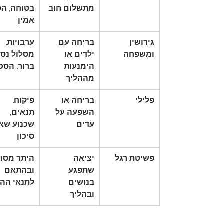
מתשלום חוב
בטוחה, הס
אמין
גירושין 
בריחה עם 
ערבויות, 
ומשפחה
ילדים או 
מסלול נסי
הימנעות 
ברור, הסכ
מההליך
פלילי
בריחה או 
פיקוח, 
השפעה על 
תנאים, 
עדים
שכנוע שאי
סיכון
פשיטת רגל
יציאה 
היתר מסוד
שתפגע 
ובהתאם 
בנושים 
לתנאי ההל
ובהליך