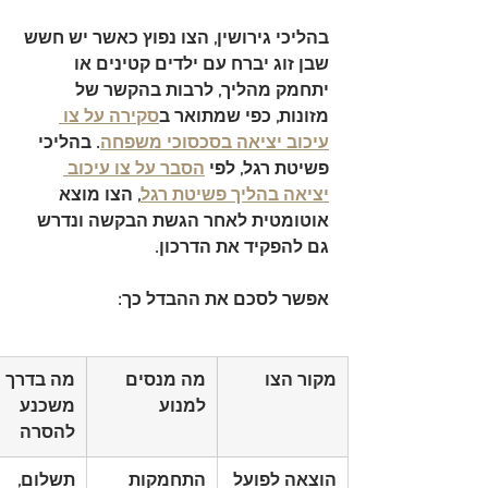
בהליכי גירושין, הצו נפוץ כאשר יש חשש 
שבן זוג יברח עם ילדים קטינים או 
יתחמק מהליך, לרבות בהקשר של 
מזונות, כפי שמתואר ב
סקירה על צו 
עיכוב יציאה בסכסוכי משפחה
. בהליכי 
פשיטת רגל, לפי 
הסבר על צו עיכוב 
יציאה בהליך פשיטת רגל
, הצו מוצא 
אוטומטית לאחר הגשת הבקשה ונדרש 
גם להפקיד את הדרכון.
אפשר לסכם את ההבדל כך:
מקור הצו
מה מנסים 
מה בדרך כ
למנוע
משכנע 
להסרה
הוצאה לפועל
התחמקות 
תשלום, 