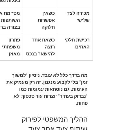
בעלות נפ
מכירה לצד 
כשאין 
מסיימת את
שלישי
אפשרות 
השותפות 
חלוקה
בצורה ברו
רכישת חלקי 
כשאח אחד 
פתרון 
האחים
רוצה 
משפחתי 
להישאר בנכס
מאוזן
מה בדרך כלל לא עובד. ניסיון “למשוך 
זמן” בלי לקבוע מנגנון. זה רק מעמיק את 
העימות. גם נוסחאות עמומות כמו 
“נבדוק בעתיד” יוצרות עוד סכסוך, לא 
פחות.
ההליך המשפטי לפירוק 
שיתוף צעד אחר צעד