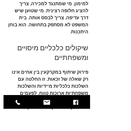
למימון. מי שמתנגד למכירה, צריך 
להציג חלופה רצינית. מי שטוען שיש 
דרך עדיפה, צריך לבסס אותה. בית 
המשפט לא מסתפק בתחושה. הוא בוחן 
היתכנות.
שיקולים כלכליים מיסויים 
ומשפחתיים
פירוק שיתוף במקרקעין בין אחים אינו 
רק שאלה של זכאות. זו החלטה עם 
השלכות כלכליות מיידיות והשלכות 
משפחתיות ארוכות טווח. לפעמים 
הפתרון שנראה הכי “צודק” משפטית 
הוא דווקא הפתרון הפחות נכון כלכלית 
או אנושית.
מיסוי והתחשבנות שלא כדאי 