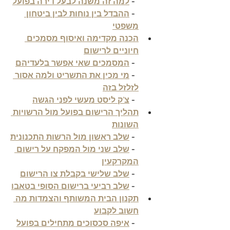
  - 
למה זה משנה לבעל דירה בפועל
  - 
ההבדל בין נוחות לבין ביטחון 
משפטי
הכנה מקדימה ואיסוף מסמכים 
חיוניים לרישום
  - 
המסמכים שאי אפשר בלעדיהם
  - 
מי מכין את התשריט ולמה אסור 
לזלזל בזה
  - 
צ'ק ליסט מעשי לפני הגשה
תהליך הרישום בפועל מול הרשויות 
השונות
  - 
שלב ראשון מול הרשות התכנונית
  - 
שלב שני מול המפקח על רישום 
המקרקעין
  - 
שלב שלישי בקבלת צו הרישום
  - 
שלב רביעי ברישום הסופי בטאבו
תקנון הבית המשותף והצמדות מה 
חשוב לקבוע
  - 
איפה סכסוכים מתחילים בפועל