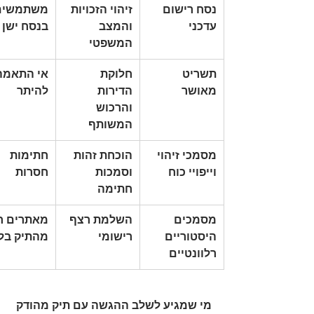
נסח רישום 
זיהוי הזכויות 
משתמשים
עדכני
והמצב 
בנסח ישן
המשפטי
תשריט 
חלוקת 
אי התאמה
מאושר
הדירות 
להיתר
והרכוש 
המשותף
מסמכי זיהוי 
הוכחת זהות 
חתימות 
וייפויי כוח
וסמכות 
חסרות
חתימה
מסמכים 
השלמת רצף 
מאתרים ח
היסטוריים 
רישומי
מהתיק בל
רלוונטיים
מי שמגיע לשלב ההגשה עם תיק מהודק 