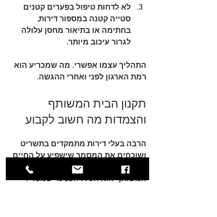
לא לדחות טיפול בפערים קטנים
סטייה קטנה במספור דירות, 
בחתימה או בתיאור מחסן עלולה 
לגרור עיכוב מיותר.
התהליך עצמו אפשרי. מה שמכריע הוא 
רמת הארגון לפני ואחרי ההגשה.
תקנון הבית המשותף 
והצמדות מה חשוב לקבוע
הרבה בעלי דירות מתמקדים בתשריט 
ושוכחים את המסמך שישפיע על החיים 
בבניין במשך שנים. 
תקנון הבית 
המשותף
 הוא הכלל הפנימי שמסדיר 
שימושים, סמכויות, חלוקת הוצאות 
והתנהלות יומיומית. כשמשאירים אותו 
עמום, המחלוקות מגיעות מהר.