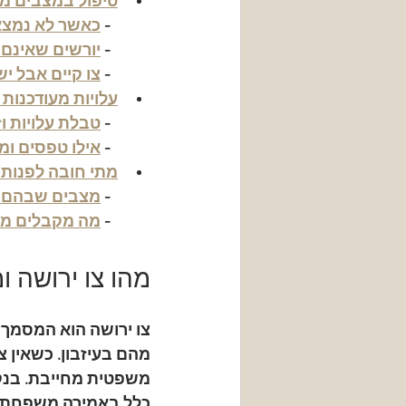
טיפול במצבים מו
  - 
כאשר לא נמצא 
  - 
יורשים שאינם
  - 
צו קיים אבל יש
עלויות מעודכנות ל-2026, זמנים וטפסים נ
  - 
טבלת עלויות ו
  - 
אילו טפסים ומ
מתי חובה לפנות ל
  - 
מצבים שבהם טי
  - 
מה מקבלים מלי
מהו צו ירושה ו
צו ירושה
 הוא המסמך ה
מהם בעיזבון. כשאין 
משפטית מחייבת. בנק,
כלל באמירה משפחתית