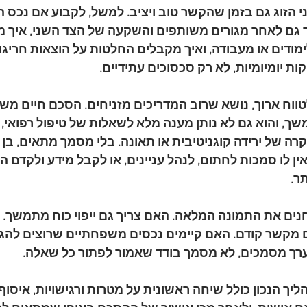
י הזוג גם בזמן שהקשר טוב ויציב. למשל, לקבוע אם נכס 
 גם לאחר מגורים משותפים והשקעה של הצד השני, איך מ
מודים או מעבודה, ואיך מקבלים החלטות על הוצאות חריגות
 יומיומיות, לא רק סכסוכים עתידיים.
טווח ארוך, נושא שרוב המדריכים מזניחים. הסכם חיים משו
שך, והוא גם לא נותן מענה מלא לשאלות של טיפול רפואי, נ
 של ירידה קוגניטיבית או תאונה. בלי מסמך מתאים, בן זו
 לו סמכות לחתום, לנהל עניינים, או לקבל מידע ולקדם ה
ר.
חנים את התמונה המלאה. האם צריך גם ייפוי כוח מתמשך. 
ם מקשר קודם. האם קיימים נכסים משפחתיים שרוצים להגן 
ך מסמכים, לא מסמך בודד שאמור לפתור כל שאלה.
ך הנכון כולל שיחה ראשונית על מטרות ורגישויות, איסוף 