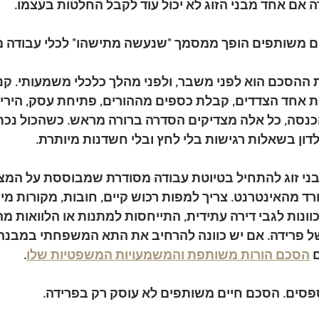
ה אם אחד מבני הזוג לא יכול עוד לקבל החלטות בעצמו.
ם משותפים הופך ממסמך "שנעשה מתישהו" לכלי עבודה מ
 ההסכם הוא לפני משבר, ולפני מהלך כלכלי משמעותי. קניי
 אחד הצדדים, קבלת כספים מההורים, פתיחת עסק, היריון
הכנסה, כל אלה מצדיקים הסדרה ברורה מראש. כשהכול נכת
דון בשאלות רגישות בלי לחץ ובלי חשדנות מיותרת.
בני זוג להתחיל בטיוטת עבודה מסודרת שמבוססת על המצ
רד מהאינטרנט. צריך למפות רכוש קיים, חובות, מקורות מימו
ונות לגבי דירה עתידית, התייחסות למתנות או הלוואות מ
של פרידה. אם יש כוונה להרחיב את התא המשפחתי במבנה 
 
הסכם הורות משותפת והמשמעויות המשפטיות שלו
.
פסים. הסכם חיים משותפים לא עוסק רק בפרידה.