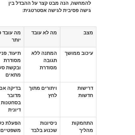
להמחשה, הנה מבט קצר על ההבדל בין 
גישה פסיבית לגישה אסטרטגית:
מצב
מה לא עובד
מה עובד ט
יותר
עיכוב ממושך
המתנה ללא 
תיעוד, פניי
תגובה 
מסודרת 
מסודרת
ובקשת סע
מתאים
דרישות 
ויתורים מתוך 
בדיקה אם 
חדשות
לחץ
מדובר 
בסחטנות 
דיונית
התחמקות 
ניסיונות 
הפעלת כלי
מהליך
שכנוע בלבד
משפטיים 