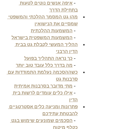
  - 
איפה אנשים נוטים לטעות 
בתחילת הדרך
מהו גט המסמך ההלכתי והמשפטי 
שמסיים את הנישואין
  - 
המשמעות ההלכתית
  - 
המשמעות המשפטית בישראל
ההליך המעשי לקבלת גט בבית 
הדין הרבני
  - 
כך נראה התהליך בפועל
  - 
מה בדרך כלל עובד טוב יותר
כשההסכמה נעלמת התמודדות עם 
סרבנות גט
  - 
מתי מדובר בסרבנות אמיתית
  - 
אילו כלים עומדים לרשות בית 
הדין
פתרונות ומניעה כלים אסטרטגיים 
להבטחת עתידכם
  - 
הסכמים שמונעים שימוש בגט 
כקלף מיקוח