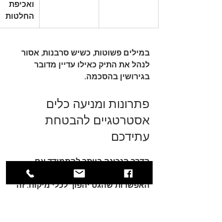
ואכיפת 
החלטות
במילים פשוטות, כשיש סרבנות, אסור 
לנהל את התיק כאילו עדיין מדובר 
בגירושין בהסכמה.
פתרונות ומניעה כלים 
אסטרטגיים להבטחת 
עתידכם
הדרך הנכונה ביותר להתמודד עם 
סכסוך סביב גט היא לצמצם מראש את 
האפשרות שהגט יהפוך לכלי מיקוח. זה 
לא תמיד אפשרי, אבל בהרבה מקרים 
אפשר לבנות מנגנונים שמייצרים 
בהירות, אחריות ותמריץ לסיים את 