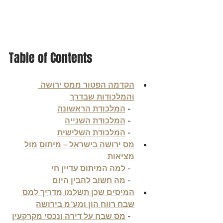
Table of Contents
הקדמה הפטור ממס ירושה 
והמלכודות שבדרך
  - 
המלכודת הראשונה
  - 
המלכודת השנייה
  - 
המלכודת השלישית
מס ירושה בישראל – מיתוס מול 
מציאות
  - 
למה המיתוס עדיין חי
  - 
מה חשוב להבין היום
המיסים שכן תשלמו מדריך למס 
שבח רווח הון ומע"מ בירושה
  - 
מס שבח על דירה ונכסי מקרקעין