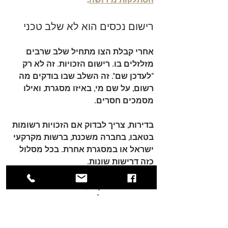
הסתלקות מירושה
.
רישום נכסים הוא לא שלב טכני
אחרי קבלת הצו מתחיל שלב שרבים 
מזלזלים בו. 
רישום הזכויות
. זה לא רק 
"לעדכן שם". זה השלב שבו בודקים מה 
רשום, על שם מי, באיזו מסגרת, ואילו 
מסמכים חסרים.
בדירות, צריך לבדוק אם הזכויות רשומות 
בטאבו, בחברה משכנת, ברשות מקרקעי 
ישראל או במסגרת אחרת. בכל מסלול 
כזה דרישות שונות.
בחשבונות השקעה, מניות ונכסים 
פיננסיים, התהליך שונה מהותית מזה 
של מקרקעין. לא רק בגלל הגוף שמטפל 
בהם, אלא גם בגלל אופן בדיקת המס 