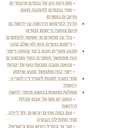
  - 
מס רווח הון על נכסים פיננסיים
  - 
מתי נכנסים לתמונה מעמ 
וחיובים נוספים
הדרך למימוש הירושה צו ירושה צו 
קיום צוואה ורישום נכסים
  - 
בלי צו מתאים אי אפשר להתקדם
  - 
רישום נכסים הוא לא שלב טכני
תכנון מקדים חכם כיצד צוואה וייפוי 
כוח מתמשך חוסכים כסף וסכסוכים
  - 
צוואה טובה מונעת טעויות יקרות
  - 
ייפוי כוח מתמשך מונע שיתוק
מתי חובה לפנות לעורך דין לענייני 
ירושה?
שאלות נפוצות בנושא מיסוי ירושה
  - 
האם יש מס על עצם קבלת 
הירושה
  - 
אם כמה אחים יורשים יחד דירה, 
מתי מתחילה הבעיה
  - 
אני גר בחו"ל ויורש נכס בישראל. 