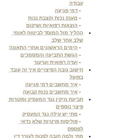
עבודה
  - 
דמי פגיעה
  - 
מענק נכות וקצבת נכות
  - 
הוצאות רפואיות ושיקום
ההליך מול המוסד לביטוח לאומי 
שלב אחר שלב
  - 
הימים הראשונים אחרי התאונה
  - 
הגשת התביעה והמסמכים
  - 
ועדה רפואית וערעור
חישוב גובה הפיצויים איך זה עובד 
בפועל
  - 
איך מחשבים דמי פגיעה
  - 
איך מחשבים נכות קבועה
תביעת נזיקין נגד המעסיק ומקורות 
פיצוי נוספים
  - 
מתי יש עילה נגד המעסיק
  - 
פוליסות פרטיות שלא כדאי 
לפספס
מתי ולמה חובה לפנות לעורך דין 