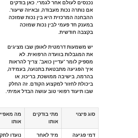
נכנסים לעולם אחר לגמרי. כאן בודקים 
אם נותרה 
נכות מעבודה
, ובאיזה שיעור. 
ההבחנה המרכזית היא בין נכות שמזכה 
במענק חד פעמי לבין נכות שמזכה 
בקצבה חודשית.
יש משמעות דרמטית לאופן שבו מציגים 
את המגבלות בוועדה הרפואית. לא 
מספיק לומר "עדיין כואב". צריך להראות 
איך הפגיעה מתבטאת בתנועה, בעמידה, 
בהרמה, בישיבה ממושכת, בריכוז, או 
ביכולת לחזור למקצוע הקודם. זה החלק 
שבו תיעוד רפואי טוב עושה הבדל אמיתי.
סוג פיצוי
מתי בודקים 
מה מאפיין
אותו
אותו
דמי פגיעה
מיד לאחר 
נועדו לתק