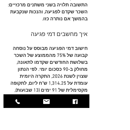
התשובה תלויה בשני משתנים מרכזיים: 
השכר שקדם לפגיעה, והנכות שנקבעת 
בהמשך אם נותרה כזו.
איך מחשבים דמי פגיעה
חישוב דמי הפגיעה מבוסס על נוסחה 
קבועה של 
75% מהממוצע של השכר 
בשלושת החודשים שקדמו לתאונה, 
מחולק ב-90 כסכום יומי
. לפי הנתון 
שצוין לשנת 2026, 
התקרה היומית 
עומדת על 1,314.25 ש"ח ליום, לתקופה 
מקסימלית של 91 ימים (13 שבועות)
, 
כמפורט ב
הסבר על חישוב דמי הפגיעה 
ותקרת התשלום
.
המשמעות המעשית ברורה. אם השכר 
גבוה, לא תמיד תקבל לפי מלוא ההכנסה 