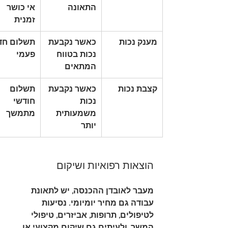
התאונה
אי כושר 
זמנית
מענק נכות
כאשר נקבעת 
תשלום חד
נכות בטווח 
פעמי
המתאים
קצבת נכות
כאשר נקבעת 
תשלום 
נכות 
חודשי 
משמעותית 
מתמשך
יותר
הוצאות רפואיות ושיקום
מעבר לאובדן ההכנסה, יש לתאונת 
עבודה גם מחיר יומיומי. נסיעות 
לטיפולים, תרופות, אביזרים, טיפולי 
המשך, ולעיתים גם שיקום מקצועי או 