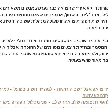
קורות דווקא אחרי שהצוואה כבר נערכה. אנשים משאירים א
לילד אחד “ליתר ביטחון”, או מניחים שעצם החתימה פותרת 
ירושות הפקדת צוואה
. זו פעולה מנהלית פשוטה יחסית, א
בה מאוד.
בין את מה שרבים מפספסים: 
הפקדה אינה תחליף לעריכה 
 המסמך ומחזקת היבטים מסוימים של ההוכחה, אבל היא ל
רות, ולא מונעת התנגדויות אוטומטית. מי שמבין את ההבדל
ה מאוד קושי בעתיד.
ד צוואה אצל רשם הירושות
  - 
למה זה חשוב בפועל
  - 
למי ז
דה לא עושה
הפקדת צוואה שלב אחר שלב
  - 
שני מסלולי הפקדה עיקריי