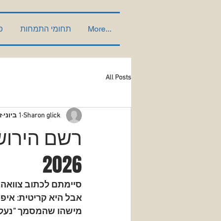
More...
תחומי התמחות
פ
All Posts
Sharon glick
1 ביוני
ז
רשם הירוש
2026
סיימתם לכתוב צוואה,
אבל היא קריטית: איפה
מישהו שהמסמך “נעלם”