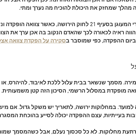
ב השאלה אם זו אכן הצוואה האחרונה. לכן הפקדה אצל הרש
 זה מהלך שמחזק את היכולת להוכיח מה נערך ומתי.
לפי ההסדר הסטטוטורי המעוגן בסעיף 21 לחוק הירושה, כאשר צוואה הו
ווה ראיה לכאורה לכך שהאדם הנקוב בה אכן ערך את הצוואה
יום ההפקדה, כפי שמוסבר ב
סקירה על הפקדת צוואה אצל 
ל
ירה
. מסמך שנשאר בבית עלול ללכת לאיבוד, להיהרס, או 
אה מופקדת במסלול הרשמי, הסיכון הזה קטן משמעותית.
 למועד
. במחלוקות ירושה, לתאריך יש משקל גדול. אם מישה
ות בעייתיות, עצם ההפקדה יכולה לסייע בהוכחת המסגרת
תעת מחלוקות
. לא כל סכסוך נעלם, אבל כשהמסמך שמור 