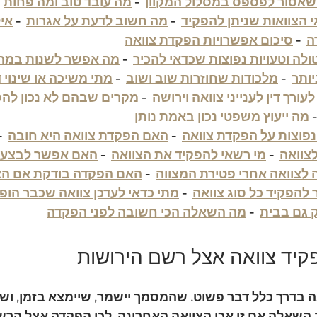
שאסור לפספס במסלול המקוון
  - 
מה עובד טוב ומה פחות
גי הצוואות שניתן להפקיד
  - 
מה חשוב לדעת על אגרות
  - 
איל
ה
  - 
סיכום אפשרויות הפקדת צוואה
ולה וטעויות נפוצות שכדאי להכיר
  - 
מה אפשר לשנות במהל
ותר
  - 
מלכודות שחוזרות שוב ושוב
  - 
מתי משיכה או שינוי 
ורך דין לענייני צוואה וירושה
  - 
מקרים שבהם לא נכון לה
  
מה ייעוץ משפטי נכון באמת נותן
פוצות על הפקדת צוואה
  - 
האם הפקדת צוואה היא חובה
 - 
צוואה
  - 
מי רשאי להפקיד את הצוואה
  - 
האם אפשר לבצע א
 לצוואה אחרי פטירת המצווה
  - 
האם הפקדה בודקת אם הצ
להפקיד כל סוג צוואה
  - 
מתי כדאי לעדכן צוואה שכבר הופ
 גם בבית
  - 
מה השאלה הכי חשובה לפני הפקדה
קיד צוואה אצל רשם הירושות
 בדרך כלל דבר פשוט. שהמסמך יישמר, שיימצא בזמן, ושל